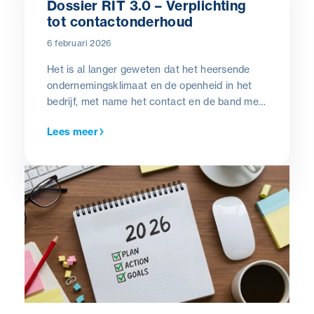
Dossier RIT 3.0 – Verplichting
tot contactonderhoud
6 februari 2026
Het is al langer geweten dat het heersende
ondernemingsklimaat en de openheid in het
bedrijf, met name het contact en de band met
collega’s, hiërarchische lijn en werkgever
Lees meer
tijdens de periode van arbeidsongeschiktheid,
een belangrijke bepalende factor is in kader
van een vlotte en succesvolle re-integratie.
Hoe langer de radiostilte tussen werkgever en
de arbeidsongeschikte werknemer, hoe
moeilijker de re-integratie.