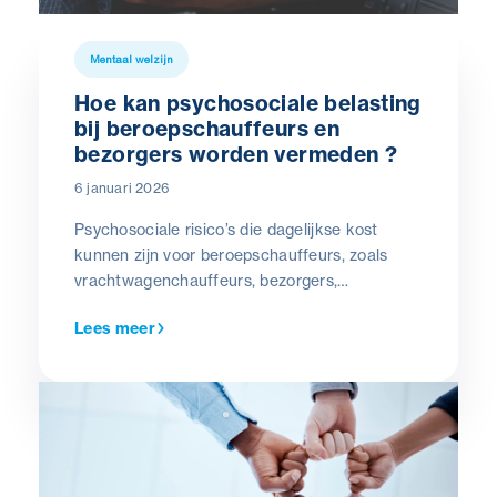
Mentaal welzijn
Hoe kan psychosociale belasting
bij beroepschauffeurs en
bezorgers worden vermeden ?
6 januari 2026
Psychosociale risico’s die dagelijkse kost
kunnen zijn voor beroepschauffeurs, zoals
vrachtwagenchauffeurs, bezorgers,
taxichauffeurs, chauffeurs van (school)bussen
Lees meer
of reisbussen. De drie belangrijkste risico’s
waren: agressie door externe personen, stress
door uurroosters en deadlines en ten slotte
het isolement. We willen hier enkele concrete
mogelijke oplossingen aanreiken die de
chauffeurs kunnen helpen om die drie grote
risico’s te voorkomen.