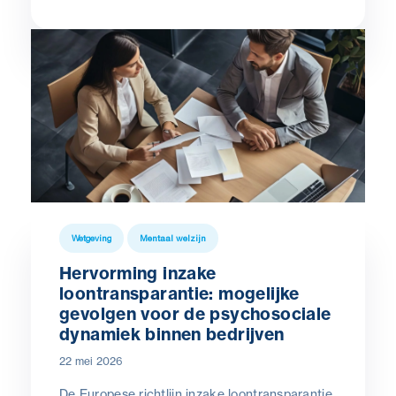
werken, of globalisering, die samenwerking
bevordert tussen mensen die zich soms in
verschillende tijdzones bevinden.
Wetgeving
Mentaal welzijn
Hervorming inzake
loontransparantie: mogelijke
gevolgen voor de psychosociale
dynamiek binnen bedrijven
22 mei 2026
De Europese richtlijn inzake loontransparantie