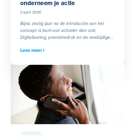
onderneem je actie
3 april 2026
Bijna zestig jaar na de introductie van het
concept is burn-out actueler dan ooit.
Digitalisering, prestatiedruk en de veelzijdige
rollen die mensen zowel thuis als op het werk
Lees meer
opnemen, maken dat mentale uitputting op de
loer ligt. Toch blijft het voor veel werkgevers
en leidinggevenden een moeilijk bespreekbaar
thema.