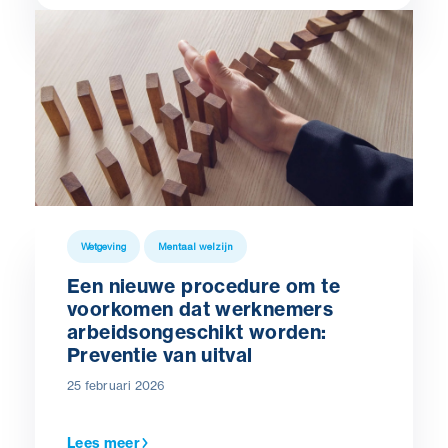
probleem niet. Nee, het heeft
eerder te maken met de inhoud,
want ik kan mezelf er niet meer in
terugvinden. Het werk heeft voor
mij geen zin. Het past niet meer
bij me. Ik ben al mijn motivatie
kwijtgeraakt. Ik voel me enkel
nog “uitvoerder”, want het werk
Wetgeving
Mentaal welzijn
moet nu eenmaal gebeuren, maar
Een nieuwe procedure om te
daar stopt het ook.”
voorkomen dat werknemers
arbeidsongeschikt worden:
Preventie van uitval
25 februari 2026
Lees meer