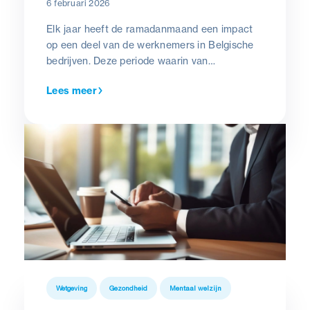
6 februari 2026
Elk jaar heeft de ramadanmaand een impact
op een deel van de werknemers in Belgische
bedrijven. Deze periode waarin van
zonsopgang tot zonsondergang gevast wordt,
Lees meer
is in de eerste plaats een tijd van spiritualiteit,
bezinning en persoonlijke reflectie.
Wetgeving
Gezondheid
Mentaal welzijn