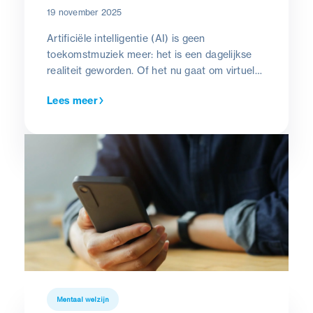
19 november 2025
Artificiële intelligentie (AI) is geen
toekomstmuziek meer: het is een dagelijkse
realiteit geworden. Of het nu gaat om virtuele
assistenten, de automatisering van taken of
Lees meer
ondersteuning bij beslissingen, AI-tools
hebben een diepgaande impact op de manier
van werken in de meeste sectoren.
Mentaal welzijn