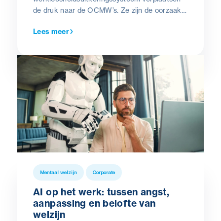
de druk naar de OCMW’s. Ze zijn de oorzaak
van de ontwikkeling van een zware
Lees meer
psychosociale last die onmiddellijke
maatregelen vereist.
Mentaal welzijn
Corporate
AI op het werk: tussen angst,
aanpassing en belofte van
welzijn