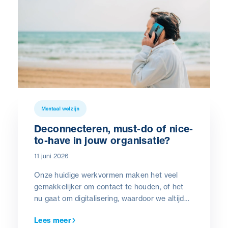
Mentaal welzijn
Deconnecteren, must-do of nice-
to-have in jouw organisatie?
11 juni 2026
Onze huidige werkvormen maken het veel
gemakkelijker om contact te houden, of het
nu gaat om digitalisering, waardoor we altijd
bereikbaar en flexibel zijn, telewerken,
Lees meer
waardoor we vanaf elke locatie kunnen