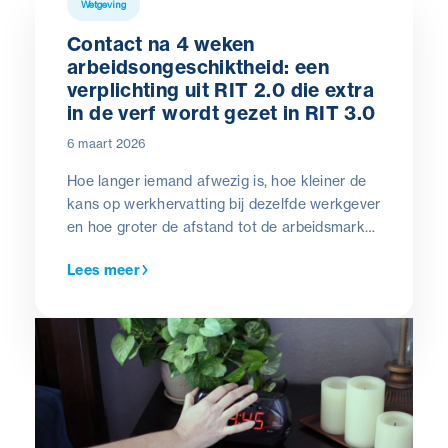
Wetgeving
Contact na 4 weken
arbeidsongeschiktheid: een
verplichting uit RIT 2.0 die extra
in de verf wordt gezet in RIT 3.0
6 maart 2026
Hoe langer iemand afwezig is, hoe kleiner de
kans op werkhervatting bij dezelfde werkgever
en hoe groter de afstand tot de arbeidsmarkt
wordt. Na 3 maanden arbeidsongeschiktheid
Lees meer
daalt de kans op reactivering naar 50%,
wanneer er nog geen tussenkomst werd
voorzien via professionele begeleiding, gericht
op re-integratie.