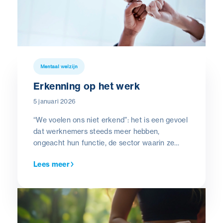
Mentaal welzijn
Erkenning op het werk
5 januari 2026
“We voelen ons niet erkend”: het is een gevoel
dat werknemers steeds meer hebben,
ongeacht hun functie, de sector waarin ze
werken of hun hiërarchische positie. Maar wat
Lees meer
verstaan we onder “erkenning”? Waarom
neemt de omvang van het fenomeen toe?
Waarom is het zo belangrijk? Welk antwoord
kan je daarop geven? Een beter begrip is
essentieel om er beter mee om te kunnen
gaan.