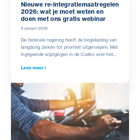
Nieuwe re-integratiemaatregelen
2026: wat je moet weten en
doen met ons gratis webinar
6 januari 2026
De federale regering heeft de begeleiding van
langdurig zieken tot prioriteit uitgeroepen. Met
ingrijpende wijzigingen in de Codex over het
welzijn op het werk verandert de manier
Lees meer
waarop u verzuim beheert. Cohezio helpt u de
nieuwe regels om te zetten in een werkbaar
beleid.