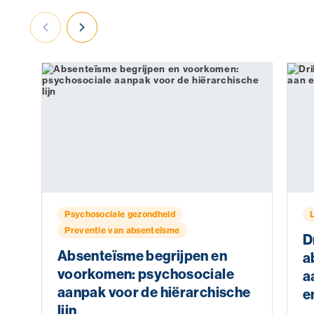
Psychosociale gezondheid
Preventie van absenteïsme
D
Absenteïsme begrijpen en
a
voorkomen: psychosociale
a
aanpak voor de hiërarchische
e
lijn