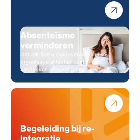
Absenteïsme
verminderen
Ontdek hoe u ziekteverzuim in uw
organisatie effectief kunt
aanpakken en voorkomen.
Begeleiding bij re-
integratie