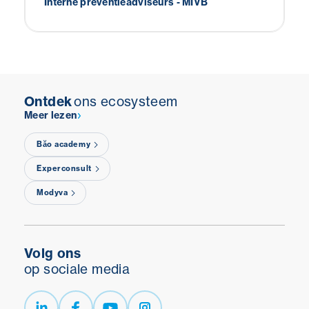
Interne preventieadviseurs - MIVB
Fabrice Henrioul - RTBF
Laura Franchitti - HomeRAS SA
Ontdek
ons ecosysteem
Meer lezen
Băo academy
Experconsult
Modyva
Volg ons
op sociale media