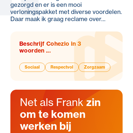
gezorgd en er is een mooi
verloningspakket met diverse voordelen.
Daar maak ik graag reclame over…
Beschrijf Cohezio in 3
woorden ...
Sociaal
Respectvol
Zorgzaam
Net als Frank
zin
om te komen
werken bij