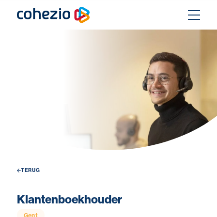
Skip
to
content
TERUG
Klantenboekhouder
Gent