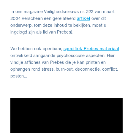
In ons magazine Veiligheidsnieuws nr. 222 van maart
2024 verscheen een gerelateerd
artikel
over dit
onderwerp. (om deze inhoud te bekijken, moet u
ingelogd zijn als lid van Prebes).
We hebben ook openbaar,
specifiek Prebes materiaal
ontwikkeld aangaande psychosociale aspecten. Hier
vind je affiches van Prebes die je kan printen en
ophangen rond stress, burn-out, deconnectie, conflict,
pesten…