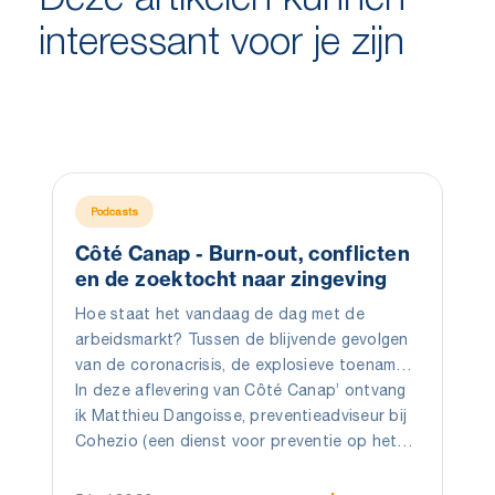
interessant voor je zijn
Podcasts
Côté Canap - Burn-out, conflicten
en de zoektocht naar zingeving
Hoe staat het vandaag de dag met de
arbeidsmarkt? Tussen de blijvende gevolgen
van de coronacrisis, de explosieve toename
van burn-outs en psychosociale risico’s,
In deze aflevering van Côté Canap’ ontvang
maken organisaties een echte
ik Matthieu Dangoisse, preventieadviseur bij
zingevingscrisis door.
Cohezio (een dienst voor preventie op het
gebied van gezondheid en veiligheid op het
werk, met de status van vzw).