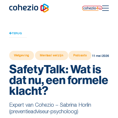
Skip
to
content
TERUG
Wetgeving
Mentaal welzijn
Podcasts
11 mei 2026
SafetyTalk: Wat is
dat nu, een formele
klacht?
Expert van Cohezio – Sabrina Horlin
(preventieadviseur-psycholoog)