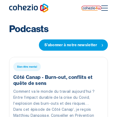
Skip
to
content
Podcasts
S'abonner à notre newsletter
Bien-être mental
Côté Canap - Burn-out, conflits et
quête de sens
Comment va le monde du travail aujourd’hui ?
Entre l’impact durable de la crise du Covid,
l’explosion des burn-outs et des risques
psychosociaux, les organisations traversent une
Dans cet épisode de Côté Canap’, je reçois
véritable crise de sens.
Matthieu Dangoisse, Conseiller en Prévention