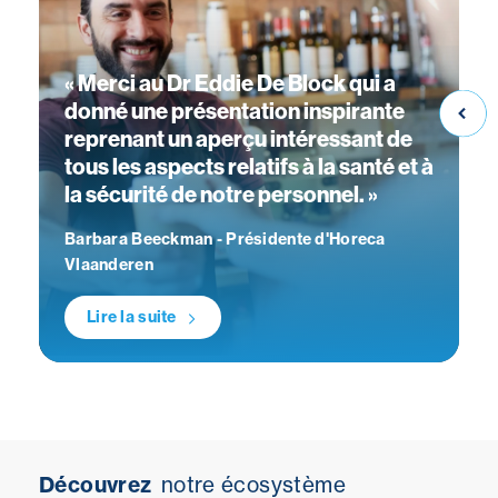
« Merci au Dr Eddie De Block qui a
«
donné une présentation inspirante
s
reprenant un aperçu intéressant de
v
tous les aspects relatifs à la santé et à
c
la sécurité de notre personnel. »
C
Barbara Beeckman - Présidente d'Horeca
n
Vlaanderen
F
c
p
Lire la suite
r
q
c
l
Découvrez
notre écosystème