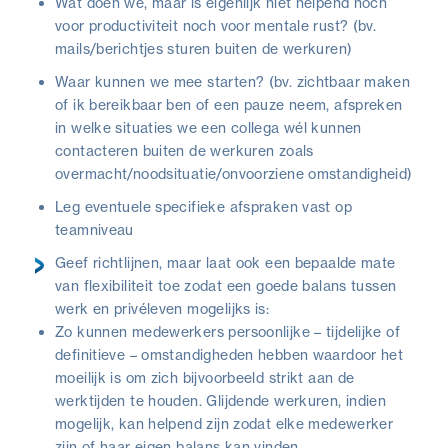
Wat doen we, maar is eigenlijk niet helpend noch
voor productiviteit noch voor mentale rust? (bv.
mails/berichtjes sturen buiten de werkuren)
Waar kunnen we mee starten? (bv. zichtbaar maken
of ik bereikbaar ben of een pauze neem, afspreken
in welke situaties we een collega wél kunnen
contacteren buiten de werkuren zoals
overmacht/noodsituatie/onvoorziene omstandigheid)
Leg eventuele specifieke afspraken vast op
teamniveau
Geef richtlijnen, maar laat ook een bepaalde mate
van flexibiliteit toe zodat een goede balans tussen
werk en privéleven mogelijks is:
Zo kunnen medewerkers persoonlijke – tijdelijke of
definitieve – omstandigheden hebben waardoor het
moeilijk is om zich bijvoorbeeld strikt aan de
werktijden te houden. Glijdende werkuren, indien
mogelijk, kan helpend zijn zodat elke medewerker
zijn of haar eigen balans kan vinden.