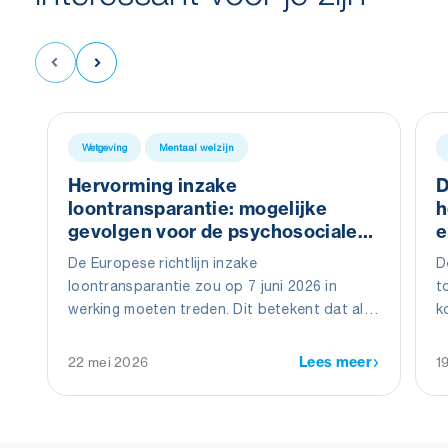
Wetgeving
Mentaal welzijn
Hervorming inzake
D
loontransparantie: mogelijke
h
gevolgen voor de psychosociale
e
dynamiek binnen bedrijven
De Europese richtlijn inzake
D
loontransparantie zou op 7 juni 2026 in
t
werking moeten treden. Dit betekent dat alle
k
lidstaten van de Europese Unie deze richtlijn
B
vanaf die datum in hun nationale wetgeving
b
Lees meer
22 mei 2026
1
hadden moeten omzetten. Net als veel
m
andere lidstaten zal België echter niet klaar
o
zijn en heeft het om een uitstel van zes
maanden gevraagd om de richtlijn toe te