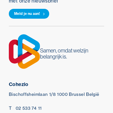
met onze nieuwsbrief
Meld je nu aan!
Samen, omdat welzijn
belangrijk is.
Cohezio
Bischoffsheimlaan 1/8
1000 Brussel
België
T
02 533 74 11