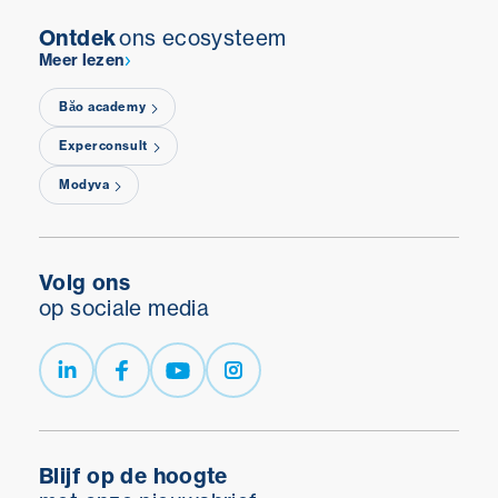
passen, zonder dat daar sancties aan
Ontdek
ons ecosysteem
verbonden zijn. Maar wat zouden de niet te
Meer lezen
verwaarlozen psychosociale gevolgen van
deze nieuwe richtlijn voor werknemers
Băo academy
kunnen zijn? We geven u een kort overzicht
Experconsult
om u zo goed mogelijk voor te bereiden op
deze hervorming.
Modyva
Volg ons
op sociale media
Blijf op de hoogte