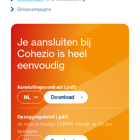
Griepcampagne
Je aansluiten bij
Cohezio is heel
eenvoudig
Aansluitingscontract (.pdf)
Download
Opzeggingsbrief (.pdf)
Je moet je huidige EDPBW uiterlijk op 30 juni
opzeggen