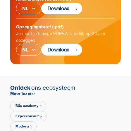
Download
Opzeggingsbrief (.pdf)
Je moet je huidige EDPBW uiterlijk op 30 juni
opzeggen
Download
Ontdek
ons ecosysteem
Meer lezen
Băo academy
Experconsult
Modyva