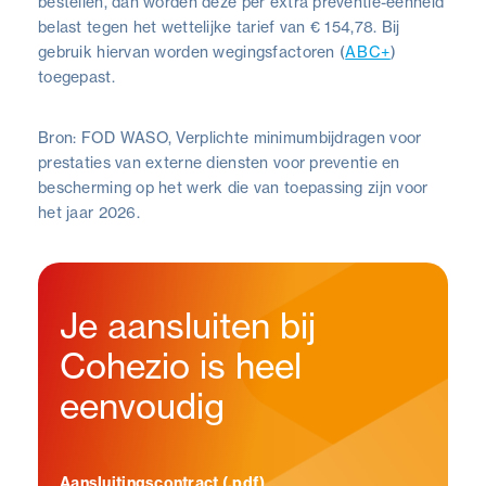
bestellen, dan worden deze per extra preventie-eenheid
belast tegen het wettelijke tarief van € 154,78. Bij
gebruik hiervan worden wegingsfactoren (
ABC+
)
toegepast.
Bron: FOD WASO, Verplichte minimumbijdragen voor
prestaties van externe diensten voor preventie en
bescherming op het werk die van toepassing zijn voor
het jaar 2026.
Je aansluiten bij
Cohezio is heel
eenvoudig
Aansluitingscontract (.pdf)