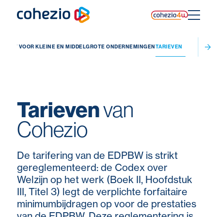
Skip
to
content
IENST VOOR KLEINE EN MIDDELGROTE ONDERNEMINGEN
TARIEVEN
Tarieven
van
Cohezio
De tarifering van de EDPBW is strikt
gereglementeerd: de Codex over
Welzijn op het werk (Boek II, Hoofdstuk
III, Titel 3) legt de verplichte forfaitaire
minimumbijdragen op voor de prestaties
van de EDPBW. Deze reglementering is