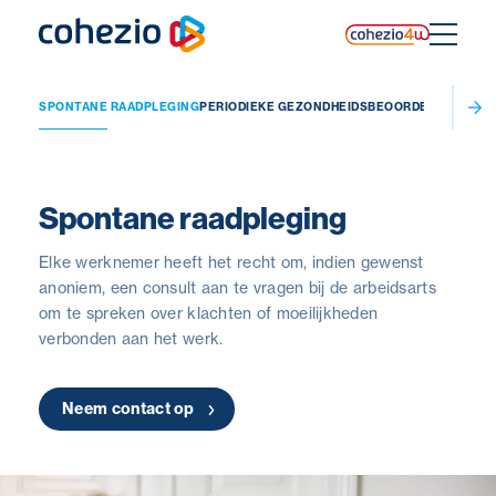
Skip
to
content
SPONTANE RAADPLEGING
PERIODIEKE GEZONDHEIDSBEOORDELING
WERK
Spontane raadpleging
Elke werknemer heeft het recht om, indien gewenst
anoniem, een consult aan te vragen bij de arbeidsarts
om te spreken over klachten of moeilijkheden
verbonden aan het werk.
Neem contact op