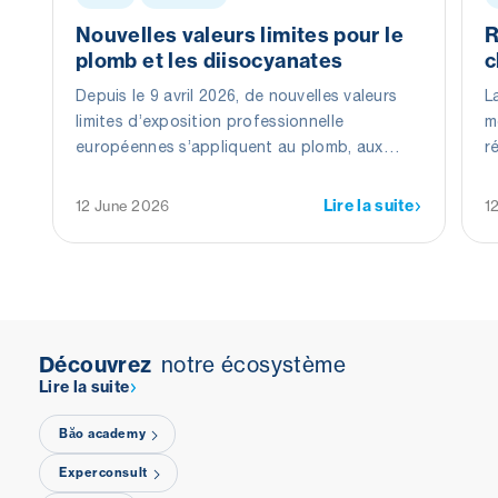
Nouvelles valeurs limites pour le
R
plomb et les diisocyanates
c
Depuis le 9 avril 2026, de nouvelles valeurs
L
limites d’exposition professionnelle
m
européennes s’appliquent au plomb, aux
r
composés du plomb et aux diisocyanates.
L
Ces modifications visent à mieux protéger les
d
Lire la suite
12 June 2026
1
travailleurs contre les risques pour la santé
liés à ces substances.
Découvrez
notre écosystème
Lire la suite
Băo academy
Experconsult