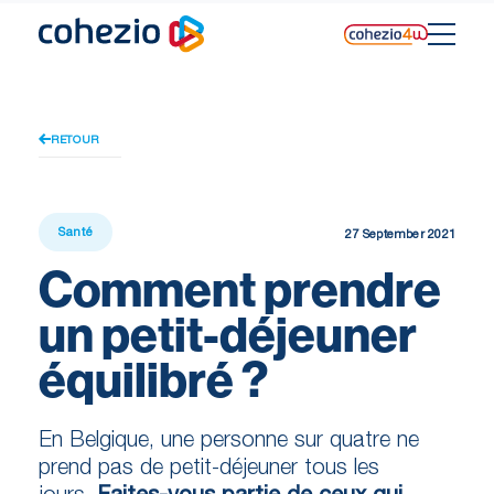
Skip
to
content
RETOUR
Santé
27 September 2021
Comment prendre
un petit-déjeuner
équilibré ?
En Belgique, une personne sur quatre ne
prend pas de petit-déjeuner tous les
jours.
Faites-vous partie de ceux qui