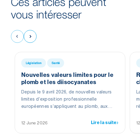
Ces articles peuvent
vous
intéresser
Législation
Santé
Nouvelles valeurs limites pour le
R
plomb et les diisocyanates
c
Depuis le 9 avril 2026, de nouvelles valeurs
L
limites d’exposition professionnelle
m
européennes s’appliquent au plomb, aux
r
composés du plomb et aux diisocyanates.
L
Ces modifications visent à mieux protéger les
d
Lire la suite
12 June 2026
1
travailleurs contre les risques pour la santé
liés à ces substances.