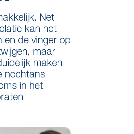
makkelijk. Net
relatie kan het
n en de vinger op
zwijgen, maar
duidelijk maken
ie nochtans
soms in het
praten