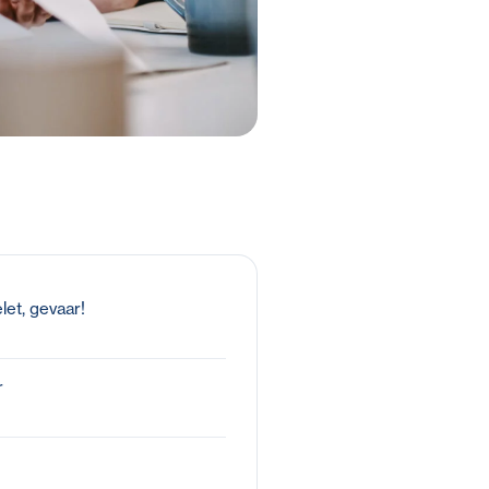
et, gevaar!
r