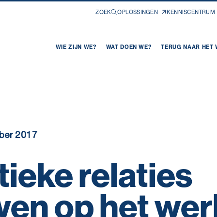
ZOEK
OPLOSSINGEN
KENNISCENTRUM
WIE ZIJN WE?
WAT DOEN WE?
TERUG NAAR HET
ber 2017
ieke relaties
wen op het wer