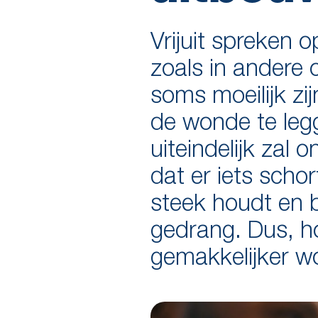
Vrijuit spreken o
zoals in andere c
soms moeilijk zi
de wonde te leg
uiteindelijk zal
dat er iets scho
steek houdt en be
gedrang. Dus, ho
gemakkelijker w