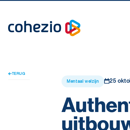
Skip
to
content
TERUG
25 okto
Mentaal welzijn
Authent
uitbou