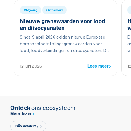
Wetgeving
Gezondheid
Nieuwe grenswaarden voor lood
H
en diisocyanaten
w
Sinds 9 april 2026 gelden nieuwe Europese
D
beroepsblootstellingsgrenswaarden voor
a
lood, loodverbindingen en diisocyanaten. De
w
wijzigingen moeten werknemers beter
D
beschermen tegen de gezondheidsrisico’s
2
Lees meer
12 juni 2026
1
van deze stoffen.
Ontdek
ons ecosysteem
Meer lezen
Băo academy