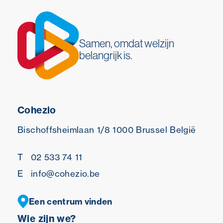
Samen, omdat welzijn
belangrijk is.
Cohezio
Bischoffsheimlaan 1/8
1000 Brussel
België
T
02 533 74 11
E
info@cohezio.be
Een centrum vinden
Wie zijn we?