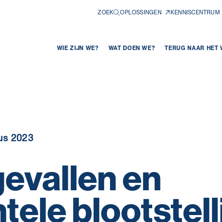
ZOEK
OPLOSSINGEN
KENNISCENTRUM
WIE ZIJN WE?
WAT DOEN WE?
TERUG NAAR HET
us 2023
evallen en
tele blootstel