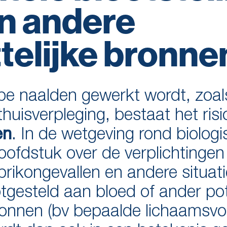
n andere
elijke bronne
e naalden gewerkt wordt, zoals
thuisverpleging, bestaat het risi
. In de wetgeving rond biolog
en
oofdstuk over de verplichtingen
rikongevallen en andere situat
tgesteld aan bloed of ander pot
ronnen (bv bepaalde lichaamsvo