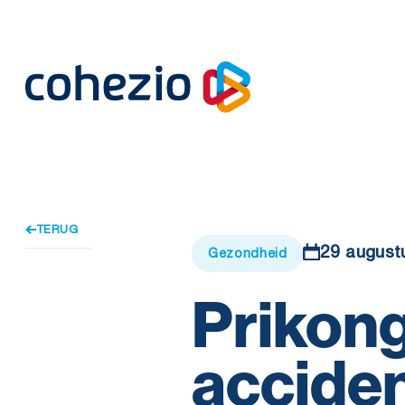
Skip
to
content
TERUG
29 august
Gezondheid
Prikong
acciden