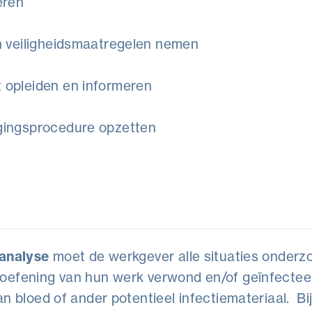
eren
en veiligheidsmaatregelen nemen
 opleiden en informeren
gingsprocedure opzetten
oanalyse
moet de werkgever alle situaties onderz
toefening van hun werk verwond en/of geïnfecte
an bloed of ander potentieel infectiemateriaal. B