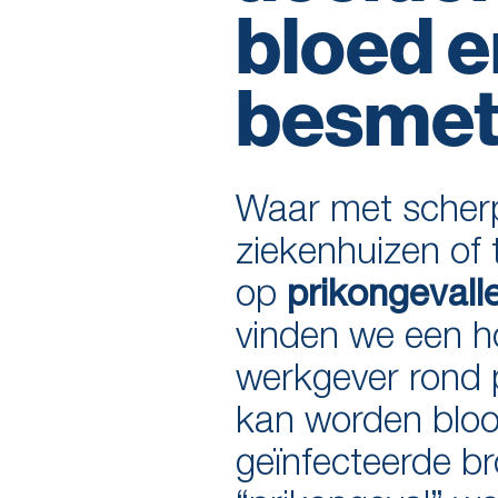
bloed e
besmett
Waar met scherp
ziekenhuizen of 
op
prikongevall
vinden we een h
werkgever rond p
kan worden bloo
geïnfecteerde b