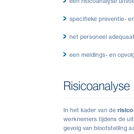
een risicoanalyse uitvo
specifieke preventie- 
het personeel adequaat
een meldings- en opvol
Risicoanalyse
In het kader van de
risic
werknemers tijdens de ui
gevolg van blootstelling a