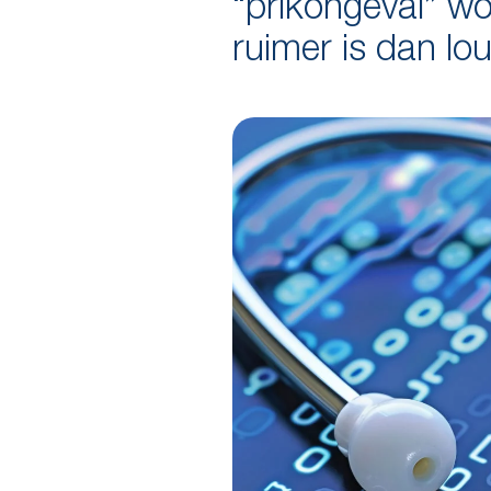
“prikongeval” wo
ruimer is dan lo