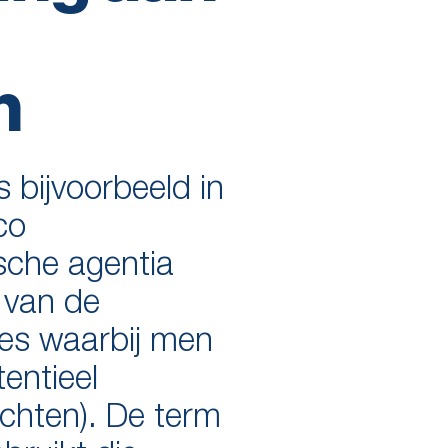
n
 bijvoorbeeld in
co
ische agentia
 van de
ies waarbij men
entieel
chten). De term