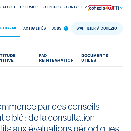
FR
ATALOGUE DE SERVICES
CENTRES
CONTACT
 TRAVAIL
ACTUALITÉS
JOBS
S’AFFILIER À COHEZIO
6
PTITUDE
FAQ
DOCUMENTS
NITIVE
RÉINTÉGRATION
UTILES
commence par des conseils
iblé : de la consultation
ifs aux évaluations périodiques