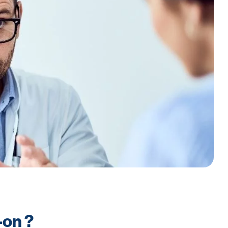
-on ?