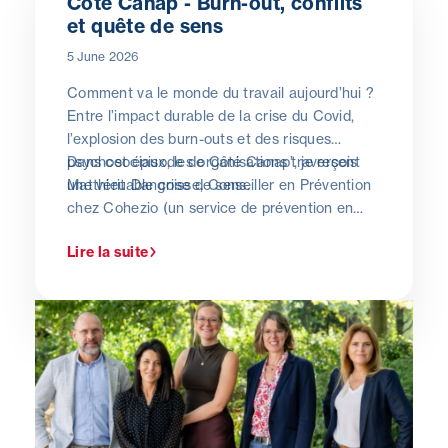
Côté Canap - Burn-out, conflits
et quête de sens
5 June 2026
Comment va le monde du travail aujourd’hui ?
Entre l’impact durable de la crise du Covid,
l’explosion des burn-outs et des risques
psychosociaux, les organisations traversent
Dans cet épisode de Côté Canap’, je reçois
une véritable crise de sens.
Matthieu Dangoisse, Conseiller en Prévention
chez Cohezio (un service de prévention en
santé et sécurité au travail, sous statut ASBL).
Lire la suite