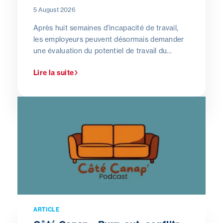
5 August 2026
Après huit semaines d’incapacité de travail,
les employeurs peuvent désormais demander
une évaluation du potentiel de travail du
salarié absent. Une mesure encore récente qui
Lire la suite
suscite de nombreuses questions sur le
terrain. Le Dr Evelyne Kerger, directrice
générale de Cohezio, en décrypte les objectifs
et les implications concrètes pour les
entreprises.
ARTICLE