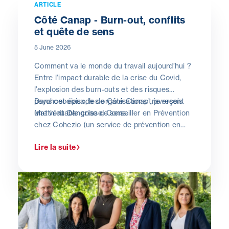
ARTICLE
Côté Canap - Burn-out, conflits
et quête de sens
5 June 2026
Comment va le monde du travail aujourd’hui ?
Entre l’impact durable de la crise du Covid,
l’explosion des burn-outs et des risques
psychosociaux, les organisations traversent
Dans cet épisode de Côté Canap’, je reçois
une véritable crise de sens.
Matthieu Dangoisse, Conseiller en Prévention
chez Cohezio (un service de prévention en
santé et sécurité au travail, sous statut ASBL).
Lire la suite