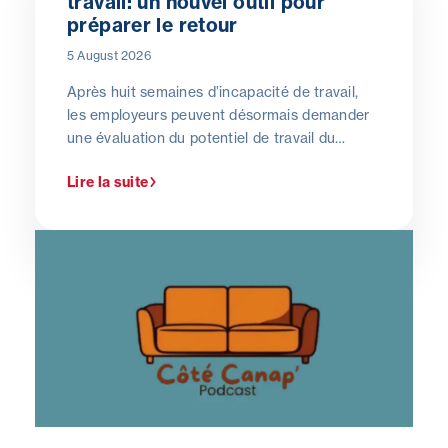
travail: un nouvel outil pour
préparer le retour
5 August 2026
Après huit semaines d’incapacité de travail,
les employeurs peuvent désormais demander
une évaluation du potentiel de travail du
salarié absent. Une mesure encore récente qui
Lire la suite
suscite de nombreuses questions sur le
terrain. Le Dr Evelyne Kerger, directrice
générale de Cohezio, en décrypte les objectifs
et les implications concrètes pour les
entreprises.