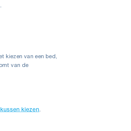
.
et kiezen van een bed,
komt van de
kussen kiezen
.