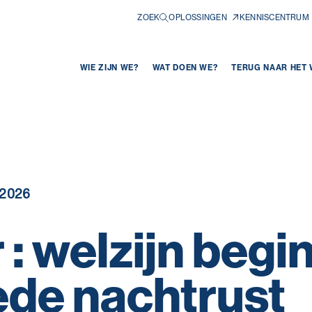
ZOEK
OPLOSSINGEN
KENNISCENTRUM
WIE ZIJN WE?
WAT DOEN WE?
TERUG NAAR HET
 2026
 : welzijn begi
ede nachtrust