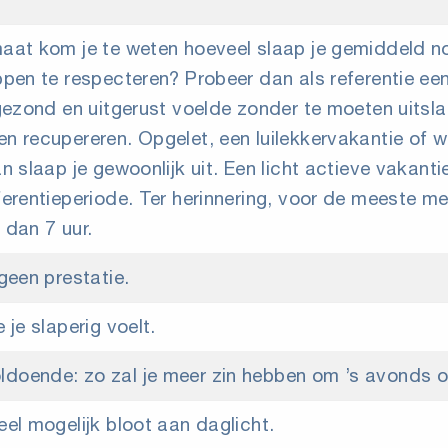
aat kom je te weten hoeveel slaap je gemiddeld no
ppen te respecteren? Probeer dan als referentie een
 gezond en uitgerust voelde zonder te moeten uitsl
n recupereren. Opgelet, een luilekkervakantie of 
an slaap je gewoonlijk uit. Een licht actieve vakan
ferentieperiode. Ter herinnering, voor de meeste m
 dan 7 uur.
geen prestatie.
 je slaperig voelt.
oende: zo zal je meer zin hebben om ’s avonds op 
eel mogelijk bloot aan daglicht.