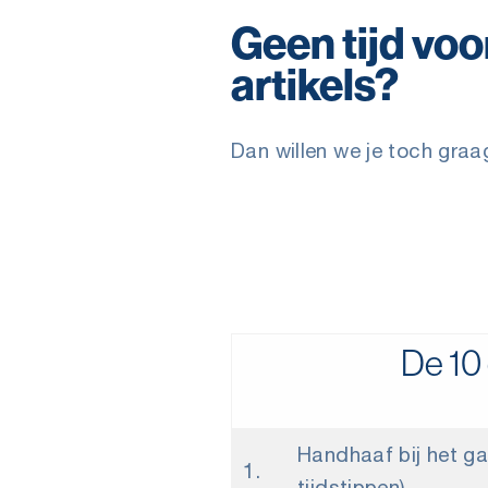
Geen tijd vo
artikels?
Dan willen we je toch graa
De 10
Handhaaf bij het ga
1.
tijdstippen).