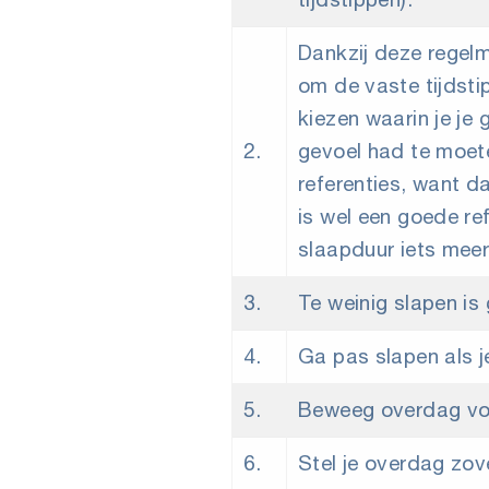
Dankzij deze regelm
om de vaste tijdsti
kiezen waarin je je
2.
gevoel had te moete
referenties, want d
is wel een goede re
slaapduur iets meer
3.
Te weinig slapen is 
4.
Ga pas slapen als je
5.
Beweeg overdag vold
6.
Stel je overdag zov