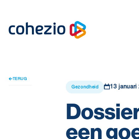
Skip
to
content
TERUG
13 januari
Gezondheid
Dossier
een go