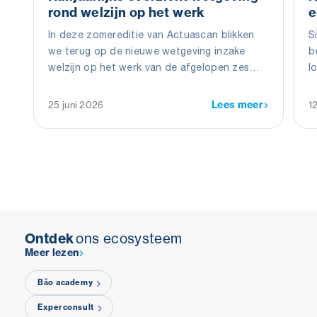
rond welzijn op het werk
e
In deze zomereditie van Actuascan blikken
S
we terug op de nieuwe wetgeving inzake
b
welzijn op het werk van de afgelopen zes
l
maanden.
w
b
Lees meer
25 juni 2026
1
v
Ontdek
ons ecosysteem
Meer lezen
Băo academy
Experconsult