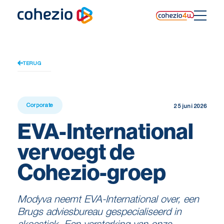
Skip
to
content
TERUG
Corporate
25 juni 2026
EVA-International
vervoegt de
Cohezio-groep
Modyva neemt EVA-International over, een
Brugs adviesbureau gespecialiseerd in
akoestiek. Een versterking van onze