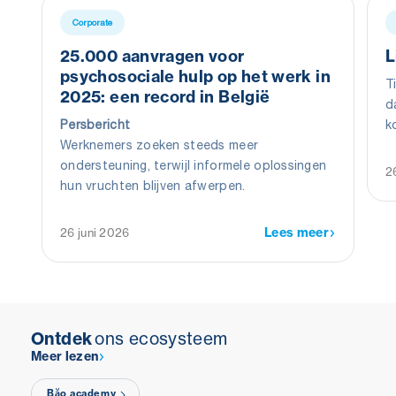
Corporate
25.000 aanvragen voor
L
psychosociale hulp op het werk in
T
2025: een record in België
d
Persbericht
k
Werknemers zoeken steeds meer
d
ondersteuning, terwijl informele oplossingen
g
2
hun vruchten blijven afwerpen.
m
d
F
Lees meer
26 juni 2026
Ontdek
ons ecosysteem
Meer lezen
Băo academy