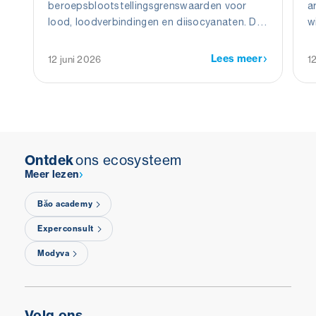
beroepsblootstellingsgrenswaarden voor
a
lood, loodverbindingen en diisocyanaten. De
w
wijzigingen moeten werknemers beter
D
beschermen tegen de gezondheidsrisico’s
2
Lees meer
12 juni 2026
1
van deze stoffen.
Ontdek
ons ecosysteem
Meer lezen
Băo academy
Experconsult
Modyva
Volg ons