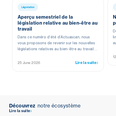
Législation
Aperçu semestriel de la
N
législation relative au bien-être au
p
travail
D
Dans ce numéro d’été d’Actuascan, nous
l
vous proposons de revenir sur les nouvelles
e
législations relatives au bien-être au travail
c
de ces 6 premiers mois.
C
1
t
Lire la suite
25 June 2026
l
Découvrez
notre écosystème
Lire la suite