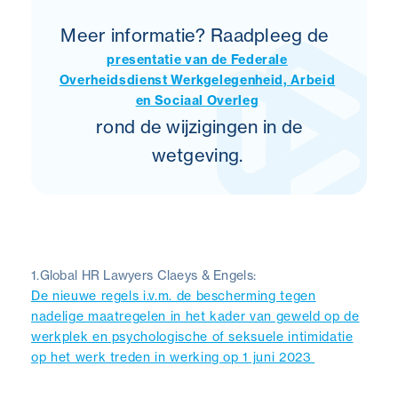
Meer informatie? Raadpleeg de
presentatie van de Federale
Overheidsdienst Werkgelegenheid, Arbeid
en Sociaal Overleg
rond de wijzigingen in de
wetgeving.
1.
Global HR Lawyers Claeys & Engels:
De nieuwe regels i.v.m. de bescherming tegen
nadelige maatregelen in het kader van geweld op de
werkplek en psychologische of seksuele intimidatie
op het werk treden in werking op 1 juni 2023