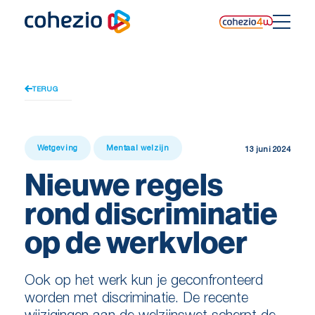
Skip
to
content
TERUG
Wetgeving
Mentaal welzijn
13 juni 2024
Nieuwe regels
rond discriminatie
op de werkvloer
Ook op het werk kun je geconfronteerd
worden met discriminatie. De recente
wijzigingen aan de welzijnswet scherpt de