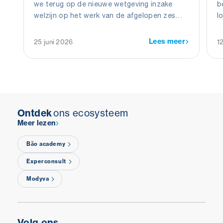
we terug op de nieuwe wetgeving inzake
b
welzijn op het werk van de afgelopen zes
l
maanden.
w
b
Lees meer
25 juni 2026
1
v
Ontdek
ons ecosysteem
Meer lezen
Băo academy
Experconsult
Modyva
Volg ons