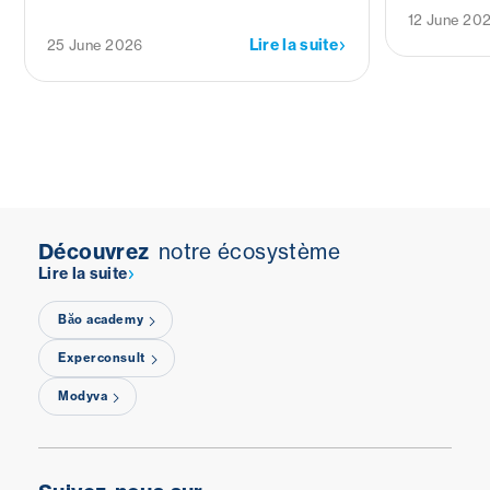
être au travail de ces 6 premiers mois.
du plomb e
12 June 20
modificati
Lire la suite
25 June 2026
les travail
la santé li
Découvrez
notre écosystème
Lire la suite
Băo academy
Experconsult
Modyva