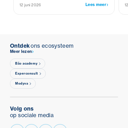
beschermen tegen de gezondheidsrisico’s
2
Lees meer
12 juni 2026
1
van deze stoffen.
Ontdek
ons ecosysteem
Meer lezen
Băo academy
Experconsult
Modyva
Volg ons
op sociale media