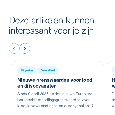
Deze artikelen kunnen
interessant voor je zijn
Wetgeving
Gezondheid
Nieuwe grenswaarden voor lood
H
en diisocyanaten
w
Sinds 9 april 2026 gelden nieuwe Europese
D
beroepsblootstellingsgrenswaarden voor
a
lood, loodverbindingen en diisocyanaten. De
w
wijzigingen moeten werknemers beter
D