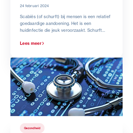
24 februari 2024
Scabiës (of schurft) bij mensen is een relatief
goedaardige aandoening. Het is een
huidinfectie die jeuk veroorzaakt. Schurft
wordt veroorzaakt door een huidparasiet die
Lees meer
tot de familie van de mijtachtigen behoort
(sarcoptes scabiei, de schurftmijt).
Gezondheid