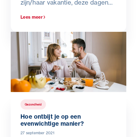
zijn/haar vakantie, deze dagen
niet omzetten in ziektedagen.
Lees meer
Vanaf 2024 zullen deze
vakantiedagen omgezet kunnen
worden in ziektedagen als de
werknemer de werkgever bij
ziekte onmiddellijk op de hoogte
brengt. De werknemer verliest
dus zijn vakantiedagen niet meer
wanneer hij tijdens de vakantie
ziek valt. Op deze manier heeft
Gezondheid
de werknemer recht op 20
Hoe ontbijt je op een
dagen wettelijke vakantie.
evenwichtige manier?
27 september 2021