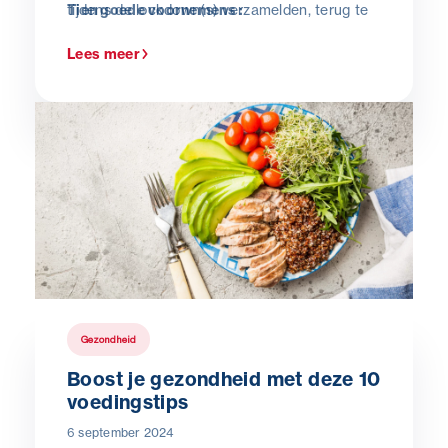
tijdens de lockdown(s) verzamelden, terug te
Tien goede voornemens :
verliezen. De ideale periode om zorg te dragen
Lees meer
voor jouw lichaam of om gewoonweg meer
evenwicht te krijgen in jouw dagelijkse
voedingspatroon.
Gezondheid
Boost je gezondheid met deze 10
voedingstips
6 september 2024