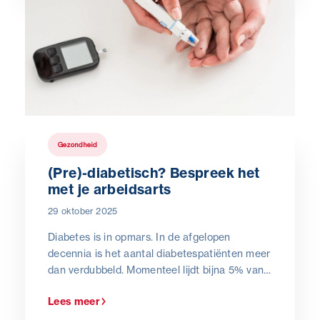
Gezondheid
(Pre)-diabetisch? Bespreek het
met je arbeidsarts
29 oktober 2025
Diabetes is in opmars. In de afgelopen
decennia is het aantal diabetespatiënten meer
dan verdubbeld. Momenteel lijdt bijna 5% van
de Belgische volwassenen bevolking aan
Lees meer
prediabetes en is ongeveer 1 op de 10
Belgische volwassenen diabetespatiënt