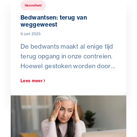
Gezondheid
Bedwantsen: terug van
weggeweest
9 juni 2023
De bedwants maakt al enige tijd
terug opgang in onze contreien.
Hoewel gestoken worden door
een bedwants op zich
Lees meer
ongevaarlijk is, raden we aan
onmiddellijk in te grijpen
wanneer je bedwantsen vaststelt
in een werkomgeving. Dat doe je
best met een professionele
verdelger.