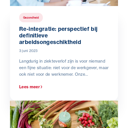
Gezondheid
Re-integratie: perspectief bij
definitieve
arbeidsongeschiktheid
3 juni 2023
Langdurig in ziekteverlof zijn is voor niemand
een fijne situatie: niet voor de werkgever, maar
ook niet voor de werknemer. Onze
arbeidsartsen staan werknemers als
Lees meer
vertrouwenspersoon bij tijdens het volledige
re-integratietraject. Zij kunnen perspectief
bieden, ook voor personen die definitief
arbeidsongeschikt verklaard worden.