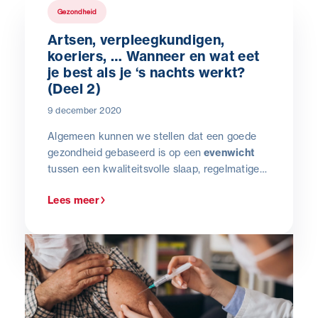
Gezondheid
Artsen, verpleegkundigen,
koeriers, … Wanneer en wat eet
je best als je ‘s nachts werkt?
(Deel 2)
9 december 2020
Algemeen kunnen we stellen dat een goede
gezondheid gebaseerd is op een
evenwicht
tussen een kwaliteitsvolle slaap, regelmatige
fysieke beweging en een gezonde voeding. Die
Lees meer
levenshygiëne is zelfs essentieel en bijzonder
aanbevolen voor de werknemers die met een
verschoven uurrooster werken. Zo is hun
lichaam beter in staat om het nachtwerk aan
te kunnen.