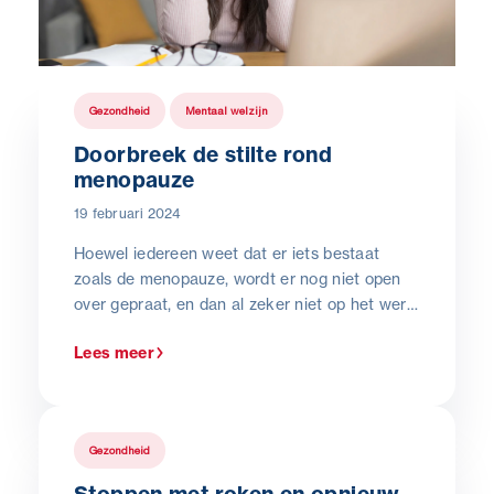
Gezondheid
Mentaal welzijn
Doorbreek de stilte rond
menopauze
19 februari 2024
Hoewel iedereen weet dat er iets bestaat
zoals de menopauze, wordt er nog niet open
over gepraat, en dan al zeker niet op het werk.
Terwijl praten net is waar het om draait bij de
Lees meer
sensibilisering en de mogelijke impact op het
werk. In dit artikel geven we een kort inzicht in
deze transitiefase, de impact op de werkvloer
en mogelijke maatregelen voor de werkgever.
Gezondheid