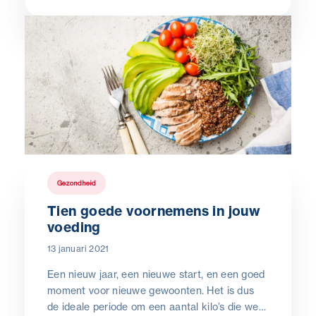
(waarbij één op de drie het niet weet). Heel
wat Belgen op beroepsactieve leeftijd worden
dus getroffen door deze aandoening. Het is
belangrijk dat de arbeidsarts hiervan op de
hoogte is zodat hij gepaste aanbevelingen kan
doen.
Gezondheid
Tien goede voornemens in jouw
voeding
13 januari 2021
Een nieuw jaar, een nieuwe start, en een goed
moment voor nieuwe gewoonten. Het is dus
de ideale periode om een aantal kilo’s die we