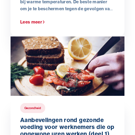
bij warme temperaturen. De beste manier
om je te beschermen tegen de gevolgen van
een hittegolf op het werk, is door te
Lees meer
anticiperen. In dit artikel leer je hoe je je kunt
voorbereiden, als werknemer en als
werkgever.
Gezondheid
Aanbevelingen rond gezonde
voeding voor werknemers die op
ongewone uren werken (deel 1)