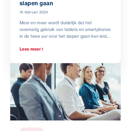
slapen gaan
16 februari 2024
Meer en meer wordt duidelijk dat het
overmatig gebruik van tablets en smartphones
in de twee uur voor het slapen gaan kan leiden
tot slaapstoornissen, de ontregeling van de
Lees meer
biologische klok, burn-out en oogklachten.