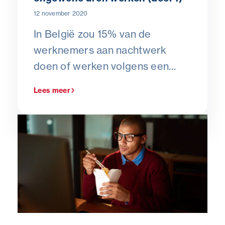
12 november 2020
In België zou 15% van de
werknemers aan nachtwerk
doen of werken volgens een
verschoven uurrooster. Werk
Lees meer
met een verschoven uurrooster
wordt gekenmerkt doordat het
wordt georganiseerd op
verschillende uren over een
gegeven periode van dagen of
weken.