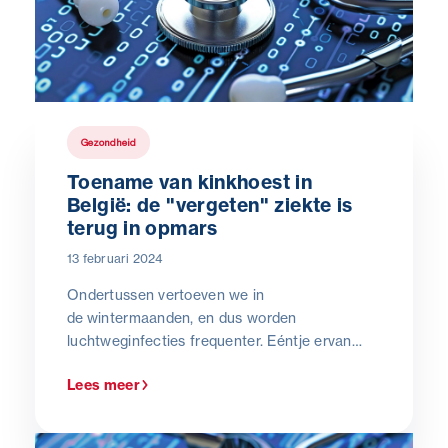
Gezondheid
Toename van kinkhoest in
België: de "vergeten" ziekte is
terug in opmars
13 februari 2024
Ondertussen vertoeven we in
de wintermaanden, en dus worden
luchtweginfecties frequenter. Eéntje ervan
willen we u nader toelichten:
kinkhoest,
ook
Lees meer
wel pertussis of de “100-dagen-hoest”
genoemd.